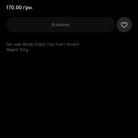
170,00
грн.
В кошик
Рис, норі, Вугор, Огірок, Соус Унагі, Кунжут
Weight: 150 g