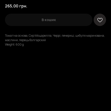
265,00
грн.
В кошик
Томатна основа, Сир Моцарелла, Черрі, печериці, цибуля маринована,
маслини, перець болгарский
Weight: 600 g