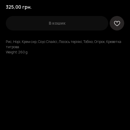
325,00
грн.
В кошик
Рис, Норі, Крем сир, Соус Спайсі, Лосось теріякі, Тобіко, Огірок, Креветка
тигрова
Weight: 260 g