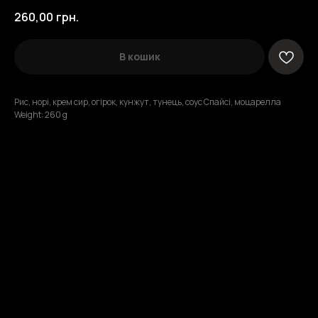
260,00
грн.
В кошик
Рис, норі, крем сир, огірок, кунжут, тунець, соус Спайсі, моцарелла
Weight: 260 g