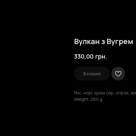
Вулкан з Вугрем
грн.
330,00
В кошик
Рис, норі, крем сир, огірок, в
Weight: 260 g