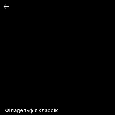
Філадельфія Классік